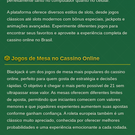
perfeitamente tanto no computador quanto no celular.
A plataforma oferece diversos estilos de slots, desde jogos
clássicos até slots modernos com bônus especiais, jackpots e
animações avançadas. Experimente diferentes jogos para
encontrar seus favoritos e aproveite a experiência completa de
cassino online no Brasil.
🎲 Jogos de Mesa no Cassino Online
Blackjack é um dos jogos de mesa mais populares do cassino
online, perfeito para quem gosta de estratégia e decisões
rápidas. O objetivo é chegar o mais perto possível de 21 sem
ultrapassar esse valor. As mesas oferecem diferentes limites
de aposta, permitindo que iniciantes comecem com valores
menores e que jogadores experientes aumentem suas apostas
conforme ganham confiança. A roleta europeia também é um
clássico muito apreciado, conhecida por oferecer melhores
probabilidades e uma experiência emocionante a cada rodada.