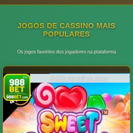
JOGOS DE CASSINO MAIS
POPULARES
Os jogos favoritos dos jogadores na plataforma