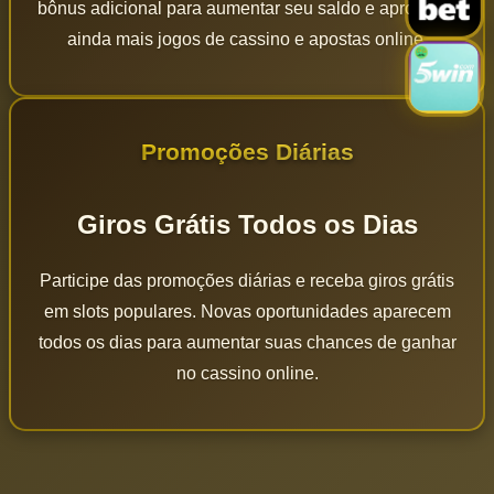
bônus adicional para aumentar seu saldo e aproveitar
ainda mais jogos de cassino e apostas online.
Promoções Diárias
Giros Grátis Todos os Dias
Participe das promoções diárias e receba giros grátis
em slots populares. Novas oportunidades aparecem
todos os dias para aumentar suas chances de ganhar
no cassino online.