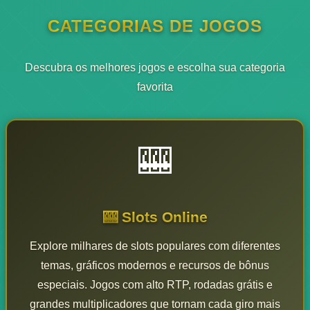
CATEGORIAS DE JOGOS
Descubra os melhores jogos e escolha sua categoria
favorita
🎰
🎰 Slots Online
Explore milhares de slots populares com diferentes
temas, gráficos modernos e recursos de bônus
especiais. Jogos com alto RTP, rodadas grátis e
grandes multiplicadores que tornam cada giro mais