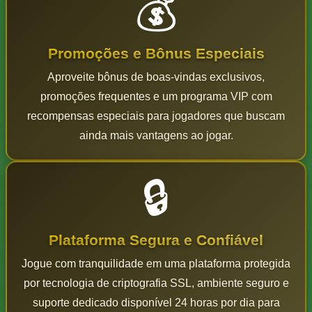
💰
Promoções e Bônus Especiais
Aproveite bônus de boas-vindas exclusivos,
promoções frequentes e um programa VIP com
recompensas especiais para jogadores que buscam
ainda mais vantagens ao jogar.
🔒
Plataforma Segura e Confiável
Jogue com tranquilidade em uma plataforma protegida
por tecnologia de criptografia SSL, ambiente seguro e
suporte dedicado disponível 24 horas por dia para