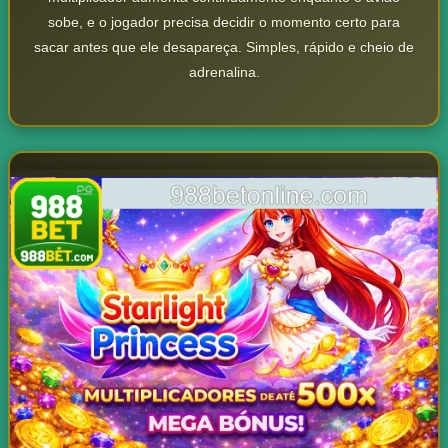
sobe, e o jogador precisa decidir o momento certo para
sacar antes que ele desapareça. Simples, rápido e cheio de
adrenalina.