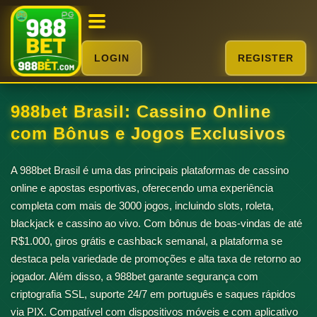
LOGIN
REGISTER
988bet Brasil: Cassino Online
com Bônus e Jogos Exclusivos
A 988bet Brasil é uma das principais plataformas de cassino
online e apostas esportivas, oferecendo uma experiência
completa com mais de 3000 jogos, incluindo slots, roleta,
blackjack e cassino ao vivo. Com bônus de boas-vindas de até
R$1.000, giros grátis e cashback semanal, a plataforma se
destaca pela variedade de promoções e alta taxa de retorno ao
jogador. Além disso, a 988bet garante segurança com
criptografia SSL, suporte 24/7 em português e saques rápidos
via PIX. Compatível com dispositivos móveis e com aplicativo