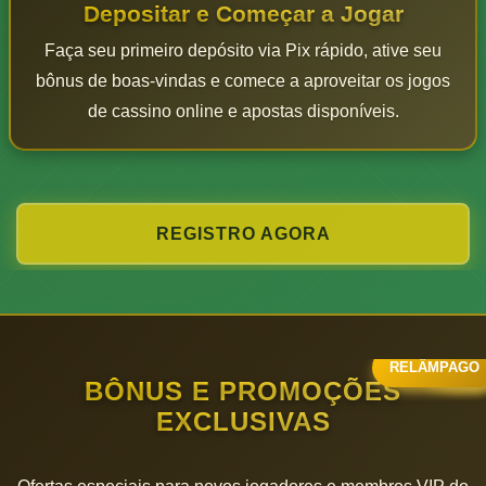
Depositar e Começar a Jogar
Faça seu primeiro depósito via Pix rápido, ative seu
bônus de boas-vindas e comece a aproveitar os jogos
de cassino online e apostas disponíveis.
REGISTRO AGORA
RELÂMPAGO
ESPECIAL
NOVO
VIP
BÔNUS E PROMOÇÕES
EXCLUSIVAS