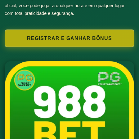
oficial, você pode jogar a qualquer hora e em qualquer lugar
com total praticidade e segurança.
REGISTRAR E GANHAR BÔNUS