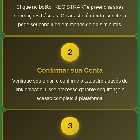
Clique no botão “REGISTRAR” e preencha suas
informações básicas. O cadastro é rápido, simples e
pode ser concluído em menos de dois minutos.
2
Confirmar sua Conta
Verifique seu email e confirme o cadastro através do
link enviado. Esse processo garante segurança e
acesso completo à plataforma.
3