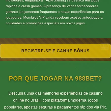
inovadores, enquanto a TADA Gaming se destaca em jogos
rápidos e crash games. A presença de vários fornecedores
garante lançamentos frequentes e novas experiências para os
jogadores. Membros VIP ainda recebem acesso antecipado a
novidades e promoções especiais em novos jogos.
REGISTRE-SE E GANHE BÔNUS
POR QUE JOGAR NA 988BET?
Descubra uma das melhores experiências de cassino
online no Brasil, com plataforma moderna, jogos
populares, apostas seguras e pagamentos rápidos via Pix.